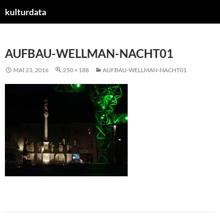
kulturdata
ZUM
INHALT
SPRINGEN
AUFBAU-WELLMAN-NACHT01
MAI 23, 2016
250 × 188
AUFBAU-WELLMAN-NACHT01