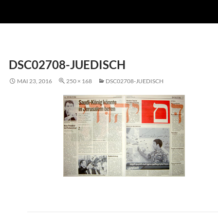
DSC02708-JUEDISCH
MAI 23, 2016
250 × 168
DSC02708-JUEDISCH