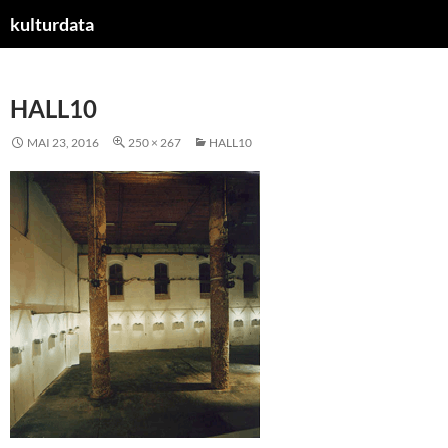
kulturdata
ZUM
INHALT
SPRINGEN
HALL10
MAI 23, 2016
250 × 267
HALL10