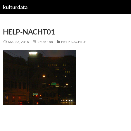
kulturdata
ZUM
INHALT
SPRINGEN
HELP-NACHT01
MAI 23, 2016
250 × 188
HELP-NACHT01