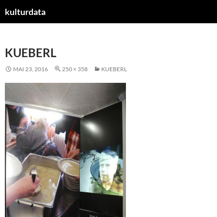
kulturdata
ZUM
INHALT
SPRINGEN
KUEBERL
MAI 23, 2016
250 × 358
KUEBERL