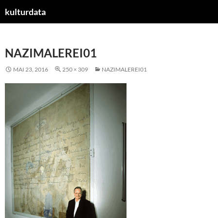
kulturdata
ZUM
INHALT
SPRINGEN
NAZIMALEREI01
MAI 23, 2016
250 × 309
NAZIMALEREI01