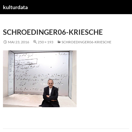
kulturdata
ZUM
INHALT
SPRINGEN
SCHROEDINGER06-KRIESCHE
MAI 23, 2016
250 × 193
SCHROEDINGER06-KRIESCHE