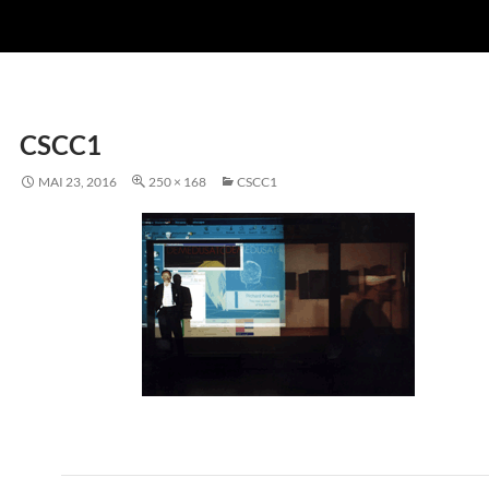
CSCC1
MAI 23, 2016
250 × 168
CSCC1