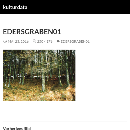
kulturdata
ZUM
INHALT
SPRINGEN
EDERSGRABEN01
MAI 23, 2016
250 × 176
EDERSGRABEN01
Vorheriges Bild