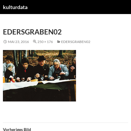
kulturdata
ZUM
INHALT
SPRINGEN
EDERSGRABEN02
MAI 23, 2016
250 × 176
EDERSGRABEN02
Vorheriges Bild