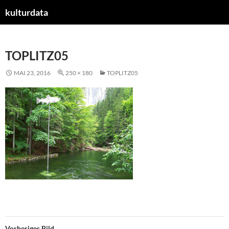
kulturdata
ZUM
INHALT
SPRINGEN
TOPLITZ05
MAI 23, 2016
250 × 180
TOPLITZ05
Vorheriges Bild