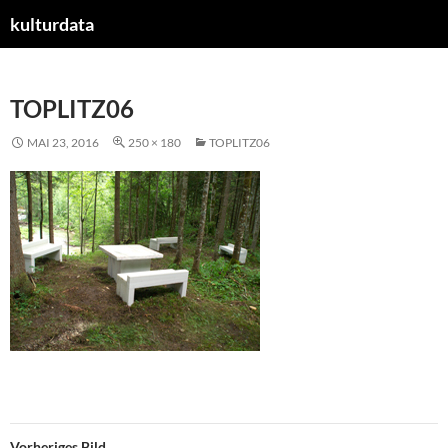
kulturdata
ZUM
INHALT
SPRINGEN
TOPLITZ06
MAI 23, 2016
250 × 180
TOPLITZ06
Vorheriges Bild