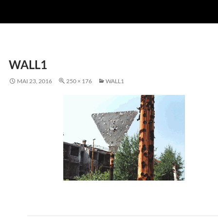
WALL1
MAI 23, 2016
250 × 176
WALL1