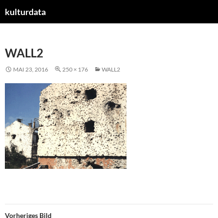
kulturdata
ZUM
INHALT
SPRINGEN
WALL2
MAI 23, 2016
250 × 176
WALL2
Vorheriges Bild