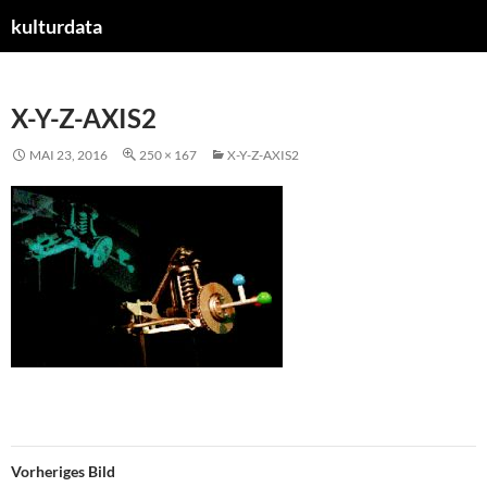
kulturdata
ZUM
INHALT
SPRINGEN
X-Y-Z-AXIS2
MAI 23, 2016
250 × 167
X-Y-Z-AXIS2
Vorheriges Bild