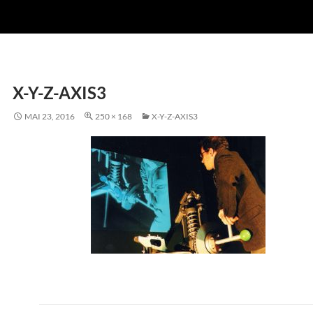
X-Y-Z-AXIS3
MAI 23, 2016
250 × 168
X-Y-Z-AXIS3